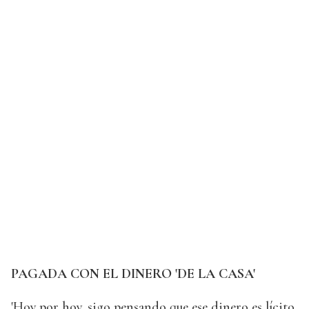
PAGADA CON EL DINERO 'DE LA CASA'
'Hoy por hoy, sigo pensando que ese dinero es lícito,