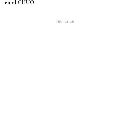
en el CHUO
CUATRO PERSONAS
Identificados los cuerpos de la familia de Marín
fallecida en los terremotos de La Guaira