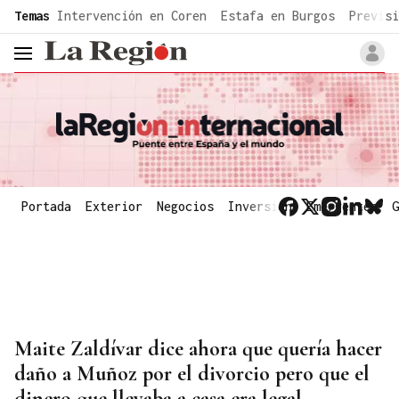
common.go-to-content
Temas
Intervención en Coren
Estafa en Burgos
Previsi
header.menu.open
Portada
Exterior
Negocios
Inversión
Emergentes
G
Maite Zaldívar dice ahora que quería hacer
daño a Muñoz por el divorcio pero que el
dinero que llevaba a casa era legal