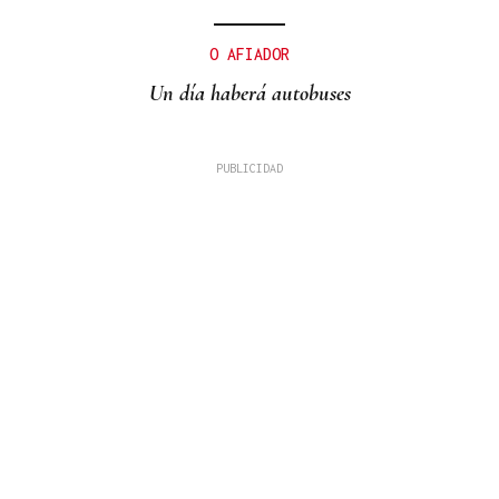
O AFIADOR
Un día haberá autobuses
MADRES LACTANTES
Una "tetada" en Ourense para hacer visible la
lactancia