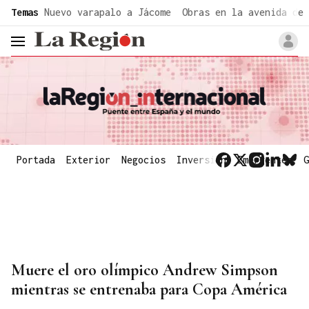
common.go-to-content
Temas
Nuevo varapalo a Jácome
Obras en la avenida de 
header.menu.open
Portada
Exterior
Negocios
Inversión
Emergentes
G
Muere el oro olímpico Andrew Simpson
mientras se entrenaba para Copa América