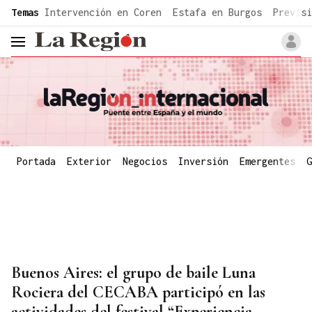
common.go-to-content
Temas
Intervención en Coren
Estafa en Burgos
Previsi
header.menu.open
Portada
Exterior
Negocios
Inversión
Emergentes
G
Buenos Aires: el grupo de baile Luna
Rociera del CECABA participó en las
actividades del festival “Experiencia