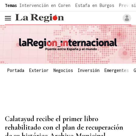
common.go-to-content
Temas
Intervención en Coren
Estafa en Burgos
Previsi
header.menu.open
Portada
Exterior
Negocios
Inversión
Emergentes
G
Calatayud recibe el primer libro
rehabilitado con el plan de recuperación
de su histórico Archivo Municipal