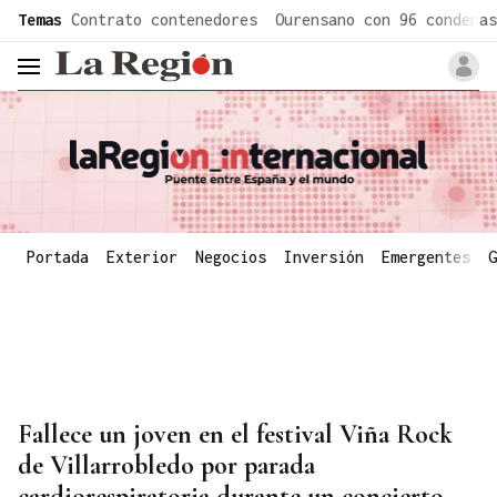
common.go-to-content
Temas
Contrato contenedores
Ourensano con 96 condenas
header.menu.open
Portada
Exterior
Negocios
Inversión
Emergentes
G
Fallece un joven en el festival Viña Rock
de Villarrobledo por parada
cardiorespiratoria durante un concierto