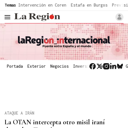
common.go-to-content
Temas
Intervención en Coren
Estafa en Burgos
Previsi
header.menu.open
Portada
Exterior
Negocios
Inversión
Emergentes
G
ATAQUE A IRÁN
La OTAN intercepta otro misil iraní