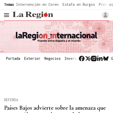
common.go-to-content
Temas
Intervención en Coren
Estafa en Burgos
Previsi
header.menu.open
Portada
Exterior
Negocios
Inversión
Emergentes
G
DEFENSA
Países Bajos advierte sobre la amenaza que