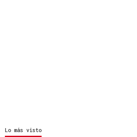
del 12 de agosto? Consulta el horario y el mapa
por ciudades
Lo más visto