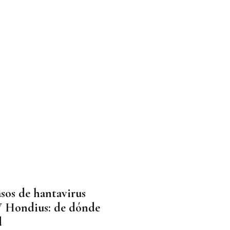
asos de hantavirus
V Hondius: de dónde
d