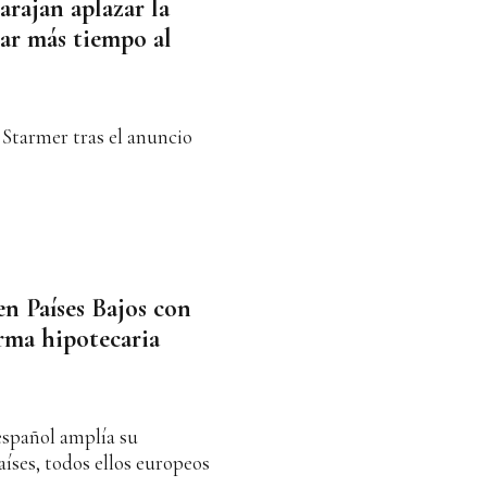
rajan aplazar la
dar más tiempo al
 Starmer tras el anuncio
n Países Bajos con
orma hipotecaria
español amplía su
aíses, todos ellos europeos