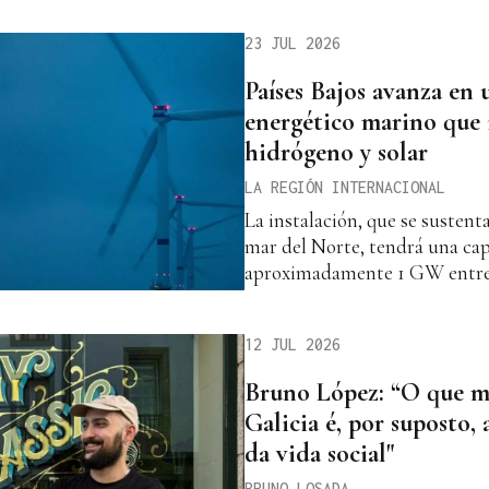
23 JUL 2026
Países Bajos avanza en
energético marino que i
hidrógeno y solar
LA REGIÓN INTERNACIONAL
La instalación, que se sustenta
mar del Norte, tendrá una cap
aproximadamente 1 GW entre l
12 JUL 2026
Bruno López: “O que má
Galicia é, por suposto, 
da vida social"
BRUNO LOSADA