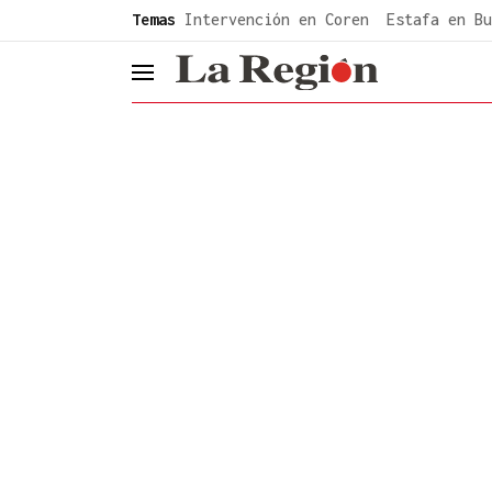
common.go-to-content
Temas
Intervención en Coren
Estafa en Bu
header.menu.open