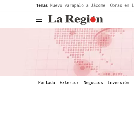
common.go-to-content
Temas
Nuevo varapalo a Jácome
Obras en l
header.menu.open
Portada
Exterior
Negocios
Inversión