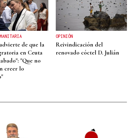
MANITARIA
OPINIÓN
advierte de que la
Reivindicación del
gratoria en Ceuta
renovado cóctel D. Julián
cabado": "Que no
n creer lo
o"