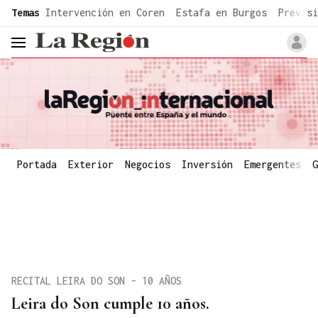
common.go-to-content
Temas
Intervención en Coren
Estafa en Burgos
Previsi
header.menu.open
Portada
Exterior
Negocios
Inversión
Emergentes
G
RECITAL LEIRA DO SON - 10 AÑOS
Leira do Son cumple 10 años.