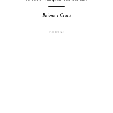
Baiona e Ceuta
ENTREVISTA
Graciela Diéguez: “Ser a primeira alcaldesa de
Viana é un orgullo”