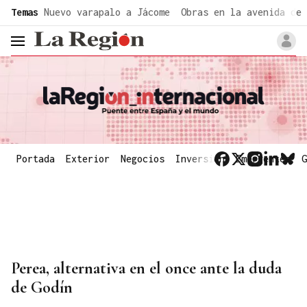
common.go-to-content
Temas
Nuevo varapalo a Jácome
Obras en la avenida de 
header.menu.open
Portada
Exterior
Negocios
Inversión
Emergentes
G
Perea, alternativa en el once ante la duda
de Godín