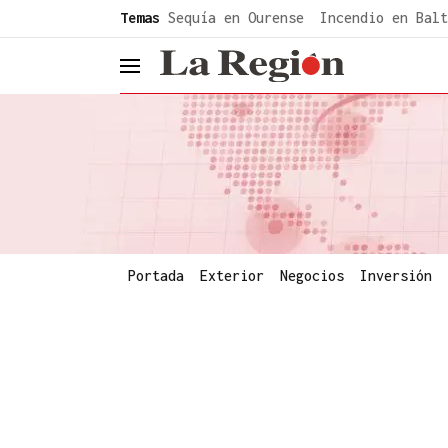
common.go-to-content
Temas
Sequía en Ourense
Incendio en Balt
header.menu.open
Portada
Exterior
Negocios
Inversión