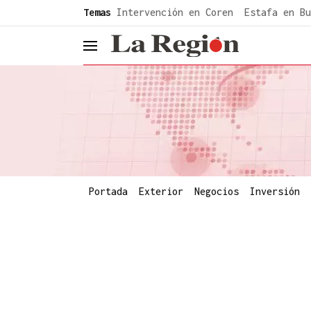
common.go-to-content
Temas
Intervención en Coren
Estafa en Bu
header.menu.open
Portada
Exterior
Negocios
Inversión