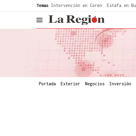
common.go-to-content
Temas
Intervención en Coren
Estafa en Bu
header.menu.open
Portada
Exterior
Negocios
Inversión