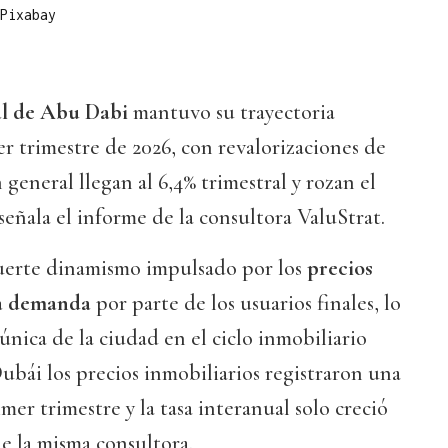
Pixabay
al de Abu Dabi
mantuvo su trayectoria
r trimestre de 2026, con revalorizaciones de
general llegan al 6,4% trimestral y rozan el
señala el informe de la consultora ValuStrat.
 fuerte dinamismo impulsado por los
precios
ida demanda
por parte de los usuarios finales, lo
 única de la ciudad en el ciclo inmobiliario
Dubái los precios inmobiliarios registraron una
imer trimestre y la tasa interanual solo creció
e la misma consultora.