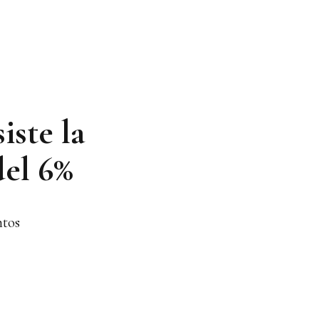
iste la
del 6%
ntos