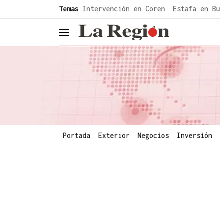
common.go-to-content
Temas
Intervención en Coren
Estafa en Bu
header.menu.open
Portada
Exterior
Negocios
Inversión