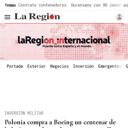
common.go-to-content
Temas
Contrato contenedores
Ourensano con 96 condenas
header.menu.open
Portada
Exterior
Negocios
Inversión
Emergentes
G
INVERSIÓN MILITAR
Polonia compra a Boeing un centenar de