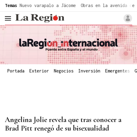
common.go-to-content
Temas
Nuevo varapalo a Jácome
Obras en la avenida de 
header.menu.open
Portada
Exterior
Negocios
Inversión
Emergentes
G
Angelina Jolie revela que tras conocer a
Brad Pitt renegó de su bisexualidad