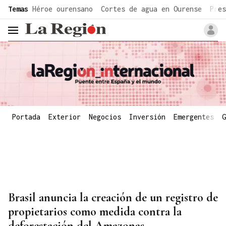
common.go-to-content
Temas
Héroe ourensano
Cortes de agua en Ourense
Pres
header.menu.open
Portada
Exterior
Negocios
Inversión
Emergentes
G
Brasil anuncia la creación de un registro de
propietarios como medida contra la
deforestación del Amazonas