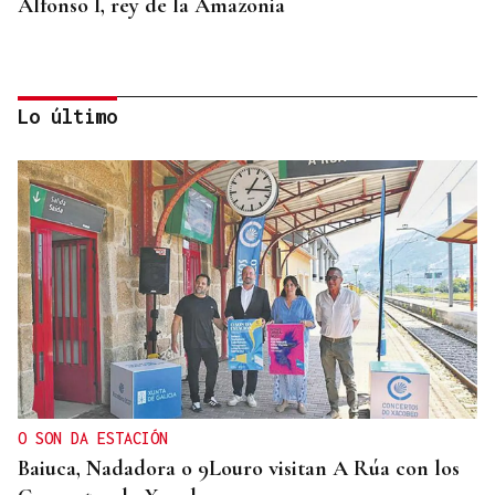
Alfonso I, rey de la Amazonia
Lo último
BIOGRAFÍAS
Jesusa Prado López, la fuerza ourensana que
iluminó La Habana
O SON DA ESTACIÓN
Baiuca, Nadadora o 9Louro visitan A Rúa con los