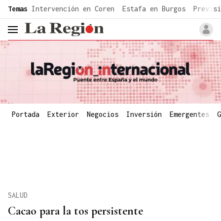
common.go-to-content
Temas
Intervención en Coren
Estafa en Burgos
Previsi
header.menu.open
Portada
Exterior
Negocios
Inversión
Emergentes
G
SALUD
Cacao para la tos persistente