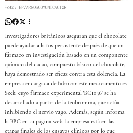
Foto: EP/ARGOSCOMUNICACION
Investigadores británicos aseguran que el chocolate
puede ayudar a la tos persistente después de que un
fármaco en investigación basado en un componente
químico del cacao, compuesto básico del chocolate,
haya demostrado ser eficaz contra esta dolencia. La
empresa encargada de fabricar este medicamento es
Seek, cuyo fármaco experimental 'BC1036' se ha
desarrollado a partir de la teobromina, que actúa
inhibiendo el nervio vago. Además, según informa
la BBC en su página web, la empresa está en las
etapas finales de los ensayos clínicos por lo que