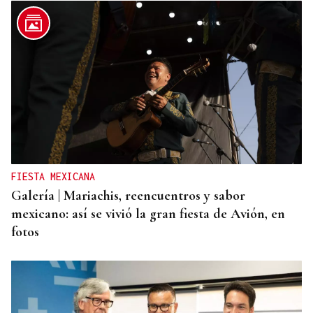
BIOGRAFÍAS
Jesusa Prado López, la fuerza ourensana que
iluminó La Habana
FIESTA MEXICANA
Galería | Mariachis, reencuentros y sabor
mexicano: así se vivió la gran fiesta de Avión, en
fotos