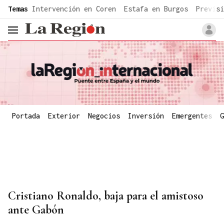
common.go-to-content
Temas
Intervención en Coren
Estafa en Burgos
Previsi
header.menu.open
Portada
Exterior
Negocios
Inversión
Emergentes
G
Cristiano Ronaldo, baja para el amistoso
ante Gabón