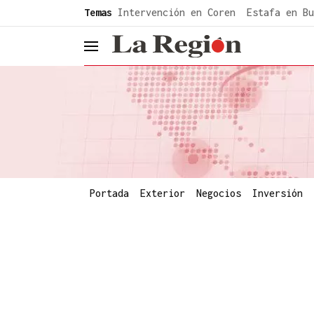
common.go-to-content
Temas
Intervención en Coren
Estafa en Bu
header.menu.open
Portada
Exterior
Negocios
Inversión