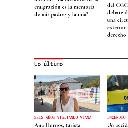
del CGCE
emigración es la memoria
debate d
de mis padres y la mía"
una circ
exterior,
derecho 
Lo último
BIOGRAFÍAS
Jesusa Prado López, la
fuerza ourensana que
iluminó La Habana
SEIS AÑOS VISITANDO VIANA
INCENDIO 
Ana Hornos, turista
Un accid