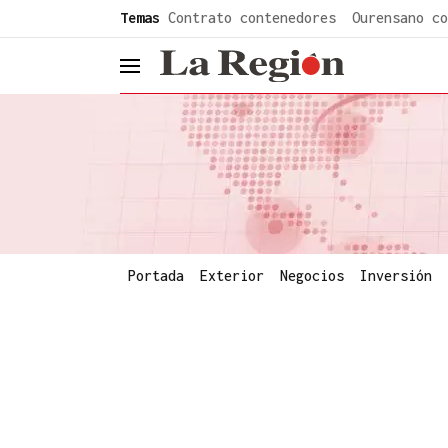
common.go-to-content
Temas
Contrato contenedores
Ourensano co
header.menu.open
Portada
Exterior
Negocios
Inversión