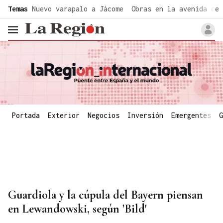
common.go-to-content
Temas
Nuevo varapalo a Jácome
Obras en la avenida de 
header.menu.open
Portada
Exterior
Negocios
Inversión
Emergentes
G
Guardiola y la cúpula del Bayern piensan
en Lewandowski, según 'Bild'