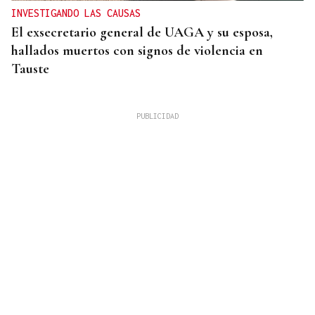
INVESTIGANDO LAS CAUSAS
El exsecretario general de UAGA y su esposa,
hallados muertos con signos de violencia en
Tauste
"NUEVO AGRAVIO"
El PPdeG exige a Sánchez rectificar e incluir a
Galicia en el plan estatal de ancho internacional