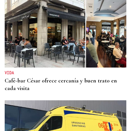
BIOGRAFÍAS
Jesusa Prado López, la fuerza ourensana que
iluminó La Habana
VIDA
Café-bar César ofrece cercanía y buen trato en
cada visita