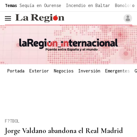
common.go-to-content
Temas
Sequía en Ourense
Incendio en Baltar
Bonoloto 
header.menu.open
Portada
Exterior
Negocios
Inversión
Emergentes
G
F?TBOL
Jorge Valdano abandona el Real Madrid