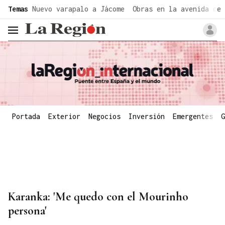
common.go-to-content
Temas
Nuevo varapalo a Jácome
Obras en la avenida de 
header.menu.open
Portada
Exterior
Negocios
Inversión
Emergentes
G
Karanka: 'Me quedo con el Mourinho
persona'