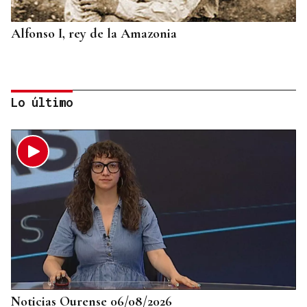
Alfonso I, rey de la Amazonia
Lo último
BIOGRAFÍAS
Jesusa Prado López, la fuerza ourensana que
iluminó La Habana
Noticias Ourense 06/08/2026