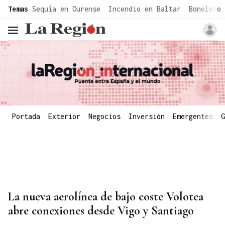
common.go-to-content
Temas
Sequía en Ourense
Incendio en Baltar
Bonoloto 
header.menu.open
Portada
Exterior
Negocios
Inversión
Emergentes
G
La nueva aerolínea de bajo coste Volotea
abre conexiones desde Vigo y Santiago