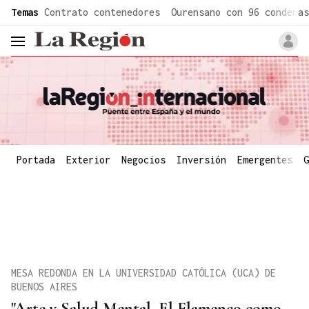
common.go-to-content
Temas
Contrato contenedores
Ourensano con 96 condenas
header.menu.open
Portada
Exterior
Negocios
Inversión
Emergentes
G
MESA REDONDA EN LA UNIVERSIDAD CATÓLICA (UCA) DE
BUENOS AIRES
"Arte y Salud Mental. El Flamenco como