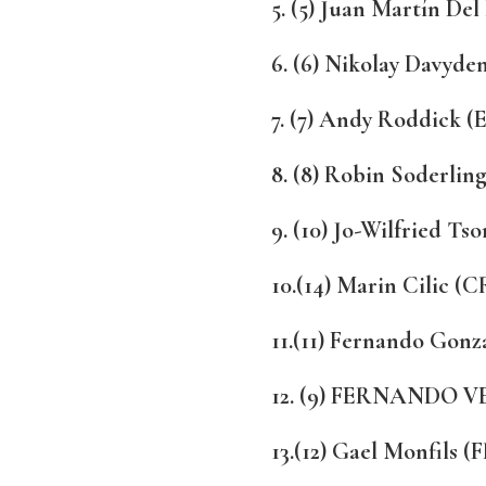
5. (5) Juan Martín Del
6. (6) Nikolay Davyde
7. (7) Andy Roddick (
8. (8) Robin Soderling
9. (10) Jo-Wilfried Ts
10.(14) Marin Cilic (C
11.(11) Fernando Gonzá
12. (9) FERNANDO V
13.(12) Gael Monfils (F