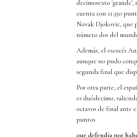
decimosexto 'grande',
cuenta con 11.350 punt
Novak Djokovic, que po
número dos del mundo
Además, el escocés And
aunque no pudo conquis
segunda final que disp
Por otra parte, el esp
es duódecimo, saliendo
octavos de final ante 
puntos
que defendía por haber