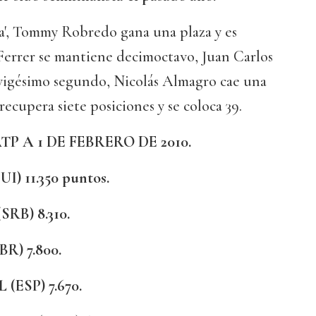
da', Tommy Robredo gana una plaza y es
errer se mantiene decimoctavo, Juan Carlos
 vigésimo segundo, Nicolás Almagro cae una
recupera siete posiciones y se coloca 39.
P A 1 DE FEBRERO DE 2010.
SUI) 11.350 puntos.
(SRB) 8.310.
BR) 7.800.
(ESP) 7.670.