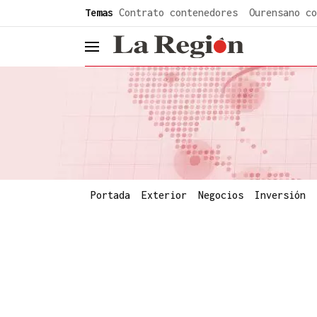
common.go-to-content
Temas
Contrato contenedores
Ourensano co
header.menu.open
Portada
Exterior
Negocios
Inversión