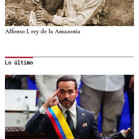
Alfonso I, rey de la Amazonia
Lo último
BIOGRAFÍAS
Jesusa Prado López, la fuerza ourensana que
iluminó La Habana