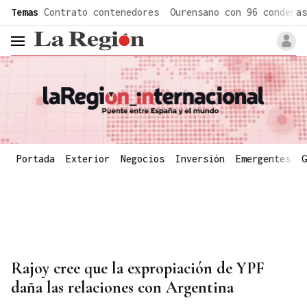
common.go-to-content
Temas
Contrato contenedores
Ourensano con 96 condenas
header.menu.open
Portada
Exterior
Negocios
Inversión
Emergentes
G
Rajoy cree que la expropiación de YPF
daña las relaciones con Argentina