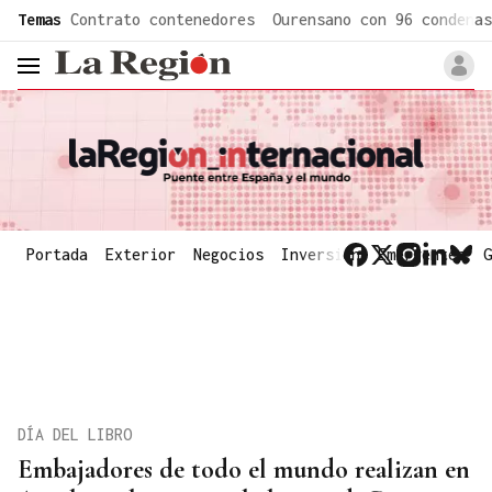
common.go-to-content
Temas
Contrato contenedores
Ourensano con 96 condenas
header.menu.open
Portada
Exterior
Negocios
Inversión
Emergentes
G
DÍA DEL LIBRO
Embajadores de todo el mundo realizan en