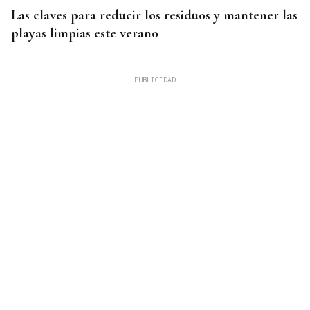
Las claves para reducir los residuos y mantener las
playas limpias este verano
4.000 HECTÁREAS
Se ordena el desalojo preventivo de 340 personas
por el incendio forestal de Niebla