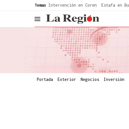
common.go-to-content
Temas
Intervención en Coren
Estafa en Bu
header.menu.open
Portada
Exterior
Negocios
Inversión