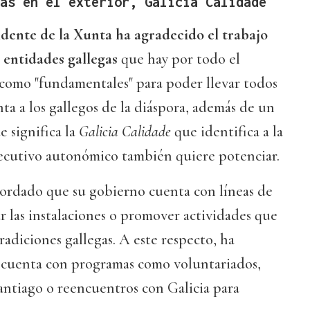
gas en el exterior,
Galicia Calidade
idente de la Xunta ha agradecido el trabajo
s entidades gallegas
que hay por todo el
 como "fundamentales" para poder llevar todos
nta a los gallegos de la diáspora, además de un
 significa la
Galicia Calidade
que identifica a la
ecutivo autonómico también quiere potenciar.
cordado que su gobierno cuenta con líneas de
 las instalaciones o promover actividades que
radiciones gallegas. A este respecto, ha
 cuenta con programas como voluntariados,
antiago o reencuentros con Galicia para