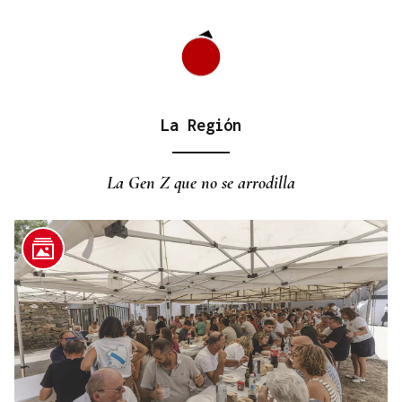
La Región
VIAJES MARÍTIMOS DE ALTA GAMA
Explora Journeys estrena el Explora III en
La Gen Z que no se arrodilla
Barcelona, su primer buque propulsado por GNL