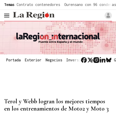
common.go-to-content
Temas
Contrato contenedores
Ourensano con 96 condenas
header.menu.open
Portada
Exterior
Negocios
Inversión
Emergentes
G
Terol y Webb logran los mejores tiempos
en los entrenamientos de Moto2 y Moto 3