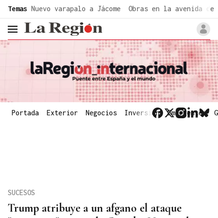
common.go-to-content
Temas
Nuevo varapalo a Jácome
Obras en la avenida de 
header.menu.open
Portada
Exterior
Negocios
Inversión
Emergentes
G
SUCESOS
Trump atribuye a un afgano el ataque