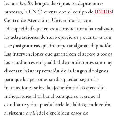
lectura
braille
,
lengua de signos
o
adaptaciones
motoras
, la UNED cuenta con el equipo de
UNIDIS
(
Centro de Atención a Universitarios con
Discapacidad) que en esta convocatoria ha realizado
las
adaptaciones de 1.016 ejercicios
y cuenta ya con
4.424 asignaturas
que incorporanalguna adaptación
.
Las intervenciones que garanticen el acceso a todos
los estudiantes en igualdad de condiciones son muy
diversas: la
interpretación de la lengua de signos
para que las personas sordas puedan seguir las
instrucciones sobre la ejecución de los ejercicios;
indicaciones al tribunal para que se acerque al
estudiante y éste pueda leerle los labios; traducción
al
sistema
braille
del ejercicioen casos de