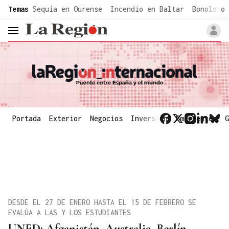
common.go-to-content
Temas
Sequía en Ourense
Incendio en Baltar
Bonoloto 
header.menu.open
Portada
Exterior
Negocios
Inversión
Emergentes
G
DESDE EL 27 DE ENERO HASTA EL 15 DE FEBRERO SE
EVALÚA A LAS Y LOS ESTUDIANTES
UNED: Afganistán, Australia, Berlín,