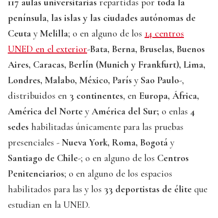
117 aulas universitarias
repartidas por
toda la
península
,
las islas y las ciudades autónomas de
Ceuta
y
Melilla
; o en alguno de los
14 centros
UNED en el exterior
-
Bata, Berna, Bruselas, Buenos
Aires, Caracas, Berlín (Munich y Frankfurt), Lima,
Londres, Malabo, México, París
y
Sao Paulo
-,
distribuidos en
3 continentes
, en
Europa, África,
América del Norte
y
América del Sur;
o enlas
4
sedes
habilitadas únicamente para las pruebas
presenciales -
Nueva York, Roma, Bogotá
y
Santiago de Chile
-; o en alguno de los
Centros
Penitenciarios
; o en alguno de los espacios
habilitados para las y los
33
deportistas de élite
que
estudian en la UNED.