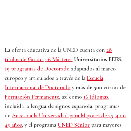
La oferta educativa de la UNED cuenta con
28
títulos de Grado
,
76 Másteres
Universitarios EEES
,
19 programas de Doctorado
adaptados al marco
europeo y articulados a través de la
Escuela
Internacional de Doctorado
y
más de 500 cursos de
Formación Permanente
, así como
16 idiomas,
incluida la
lengua de signos española
, programas
de
Acceso a la Universidad para Mayores de 25, 40 o
45 años
,
y el programa
UNED Sénior
para mayores