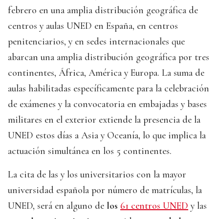
febrero en una amplia distribución geográfica de
centros y aulas UNED en España, en centros
penitenciarios, y en sedes internacionales que
abarcan una amplia distribución geográfica por tres
continentes, África, América y Europa. La suma de
aulas habilitadas específicamente para la celebración
de exámenes y la convocatoria en embajadas y bases
militares en el exterior extiende la presencia de la
UNED estos días a Asia y Oceanía, lo que implica la
actuación simultánea en los 5 continentes.
La cita de las y los universitarios con la mayor
universidad española por número de matrículas, la
UNED, será en alguno de
los
61 centros UNED
y las