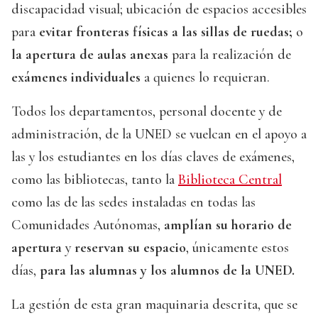
discapacidad visual; ubicación de espacios accesibles
para
evitar fronteras físicas a las sillas de ruedas;
o
la apertura de aulas anexas
para la realización de
exámenes individuales
a quienes lo requieran.
Todos los departamentos, personal docente y de
administración, de la UNED se vuelcan en el apoyo a
las y los estudiantes en los días claves de exámenes,
como las bibliotecas, tanto la
Biblioteca Central
como las de las sedes instaladas en todas las
Comunidades Autónomas,
amplían su horario de
apertura
y
reservan su espacio
, únicamente estos
días,
para las alumnas y los alumnos de la UNED.
La gestión de esta gran maquinaria descrita, que se