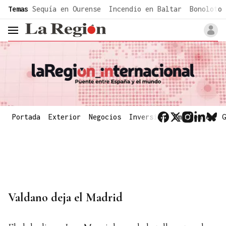
common.go-to-content
Temas
Sequía en Ourense
Incendio en Baltar
Bonoloto 
header.menu.open
Portada
Exterior
Negocios
Inversión
Emergentes
G
Valdano deja el Madrid