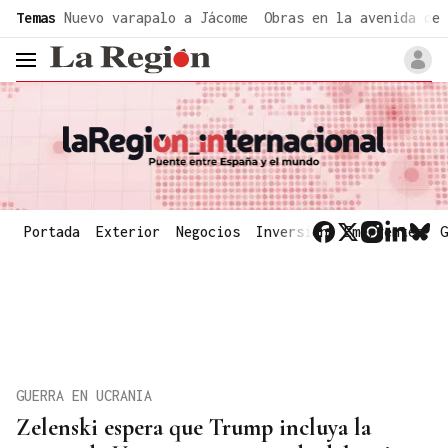
common.go-to-content
Temas
Nuevo varapalo a Jácome
Obras en la avenida de 
header.menu.open
Portada
Exterior
Negocios
Inversión
Emergentes
G
GUERRA EN UCRANIA
Zelenski espera que Trump incluya la