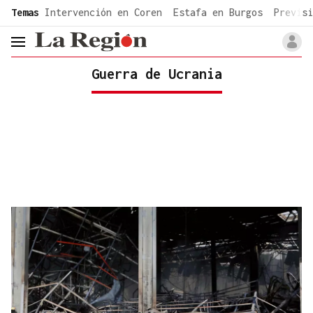
common.go-to-content
Temas
Intervención en Coren
Estafa en Burgos
Previsi
header.menu.open
Guerra de Ucrania