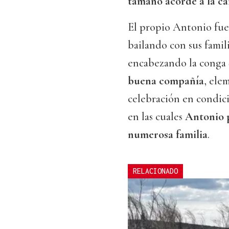
tamaño acorde a la ca
El propio Antonio fue
bailando con sus famil
encabezando la conga 
buena compañía
, ele
celebración en condic
en las cuales
Antonio p
numerosa familia
.
RELACIONADO