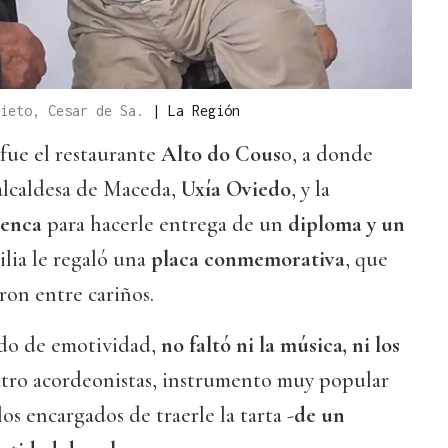
nieto, Cesar de Sa.
|
La Región
fue el restaurante
Alto do Cous
o, a donde
alcaldesa de Maceda,
Uxía Oviedo
, y la
uenca
para hacerle entrega de un
diploma y un
ilia le regaló una
placa conmemorativa
, que
ron entre cariños.
ado de emotividad,
no faltó ni la música, ni los
atro acordeonistas, instrumento muy popular
os encargados de traerle la tarta -
de un