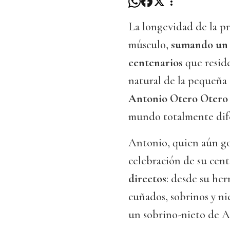
La longevidad de la p
músculo,
sumando un v
centenarios
que reside
natural de la pequeña
Antonio Otero Otero n
mundo totalmente dife
Antonio, quien aún g
celebración de su cen
directos
: desde su he
cuñados, sobrinos y ni
un sobrino-nieto de An