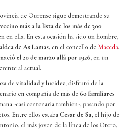
rovincia de Ourense sigue demostrando su
ecino más a la lista de los más de 300
n en ella. En esta ocasión ha sido un hombre,
 aldea de
As Lamas
, en el concello de
Maceda
.
ació el 20 de marzo allá por 1926
, en un
rente al actual.
oza de
vitalidad y lucidez
, disfrutó de la
tenario en compañía de más de
60 familiares
rmana -casi centenaria también-, pasando por
etos. Entre ellos estaba
Cesar de Sa
, el hijo de
tonio, el más joven de la línea de los Otero,