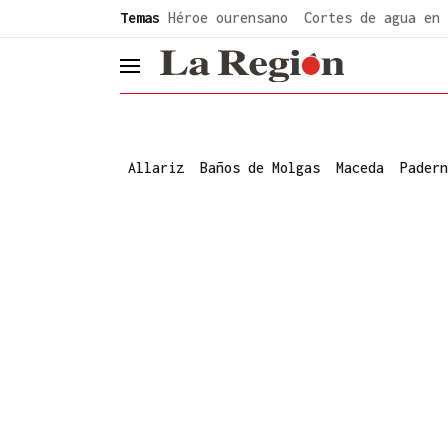
common.go-to-content
Temas
Héroe ourensano
Cortes de agua en 
header.menu.open
Allariz
Baños de Molgas
Maceda
Padern