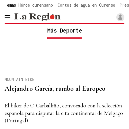
common.go-to-content
Temas
Héroe ourensano
Cortes de agua en Ourense
Pres
header.menu.open
Más Deporte
MOUNTAIN BIKE
Alejandro García, rumbo al Europeo
El biker de O Carballiño, convocado con la selección
española para disputar la cita continental de Melgaço
(Portugal)