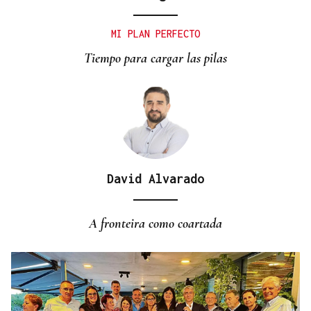
SUB-10 FEMENINA
La ourensana Anna Soares roza el podio del
MI PLAN PERFECTO
Campeonato de España de Ajedrez
Tiempo para cargar las pilas
David Alvarado
A fronteira como coartada