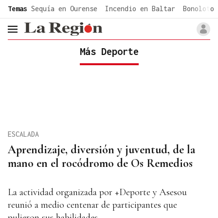
common.go-to-content
Temas
Sequía en Ourense
Incendio en Baltar
Bonoloto 
header.menu.open
Más Deporte
ESCALADA
Aprendizaje, diversión y juventud, de la
mano en el rocódromo de Os Remedios
La actividad organizada por +Deporte y Asesou
reunió a medio centenar de participantes que
pulieron sus habilidades