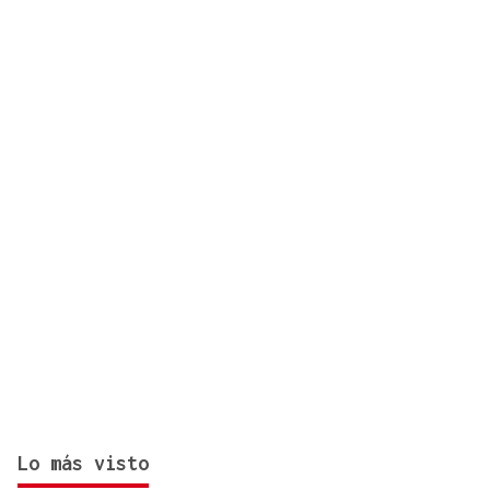
impulsado por Estados Unidos
Lo más visto