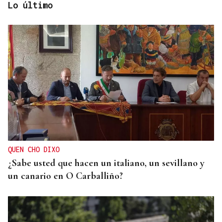
Lo último
MÁS DEPORTE
La ourensana Anna Soares roza el podio del
Campeonato de España de Ajedrez
QUEN CHO DIXO
¿Sabe usted que hacen un italiano, un sevillano y
un canario en O Carballiño?