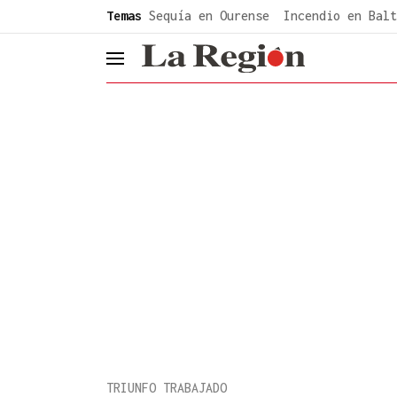
common.go-to-content
Temas
Sequía en Ourense
Incendio en Balt
header.menu.open
TRIUNFO TRABAJADO