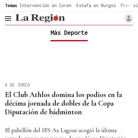
common.go-to-content
Temas
Intervención en Coren
Estafa en Burgos
Previsi
header.menu.open
Más Deporte
6 DE JUNIO
El Club Athlos domina los podios en la
décima jornada de dobles de la Copa
Diputación de bádminton
El pabellón del IES As Lagoas acogió la última