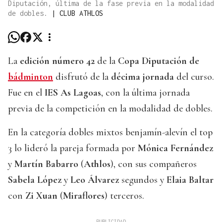
Diputación, última de la fase previa en la modalidad
de dobles.
|
CLUB ATHLOS
La
edición número 42
de la
Copa Diputación de
bádminton
disfrutó de la
décima jornada
del curso.
Fue en el
IES As Lagoas
, con la última jornada
previa de la competición en la modalidad de dobles.
En la categoría dobles mixtos benjamín-alevín el top
3 lo lideró la pareja formada por
Mónica Fernández
y
Martín Babarro
(
Athlos
), con sus compañeros
Sabela López
y
Leo Álvarez
segundos y
Elaia Baltar
con
Zi Xuan
(
Miraflores
) terceros.