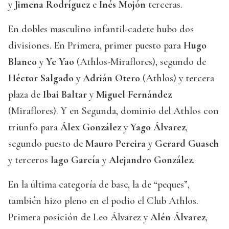
y
Jimena Rodríguez
e
Inés Mojón
terceras.
En dobles masculino infantil-cadete hubo dos
divisiones. En Primera, primer puesto para
Hugo
Blanco
y
Ye Yao
(Athlos-Miraflores), segundo de
Héctor Salgado
y
Adrián Otero
(Athlos) y tercera
plaza de
Ibai Baltar
y
Miguel Fernández
(Miraflores). Y en Segunda, dominio del Athlos con
triunfo para
Álex González
y
Yago Álvarez
,
segundo puesto de
Mauro Pereira
y
Gerard Guasch
y terceros
Iago García
y
Alejandro González
.
En la última categoría de base, la de “peques”,
también hizo pleno en el podio el Club Athlos.
Primera posición de Leo Álvarez y
Alén Álvarez
,