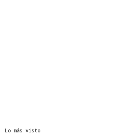
Identificados los cuerpos de la familia de Marín
fallecida en los terremotos de La Guaira
Lo más visto