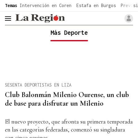
common.go-to-content
Temas
Intervención en Coren
Estafa en Burgos
Previsi
header.menu.open
Más Deporte
SESENTA DEPORTISTAS EN LIZA
Club Balonmán Milenio Ourense, un club
de base para disfrutar un Milenio
El nuevo proyecto, que afronta su primera temporada
en las categorías federadas, comenzó su singladura
con cinco equipos