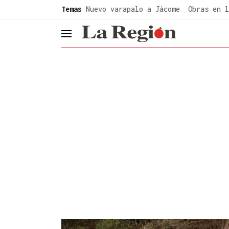
common.go-to-content
Temas
Nuevo varapalo a Jácome
Obras en l
header.menu.open