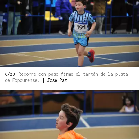
6/29
Recorre con paso firme el tartán de la pista
de Expourense.
|
José Paz