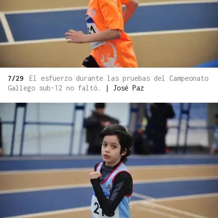
7/29
El esfuerzo durante las pruebas del Campeonato
Gallego sub-12 no faltó.
|
José Paz