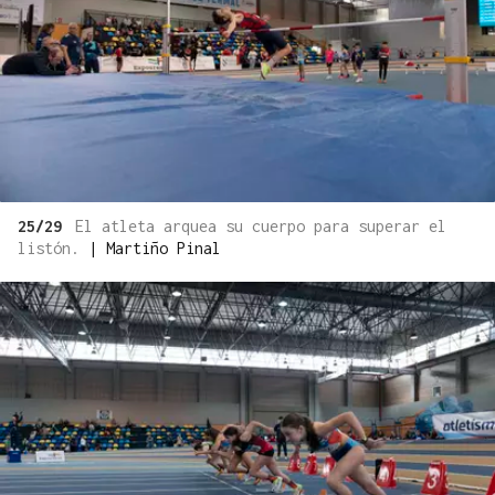
25/29
El atleta arquea su cuerpo para superar el
listón.
|
Martiño Pinal