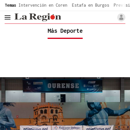
common.go-to-content
Temas
Intervención en Coren
Estafa en Burgos
Previsi
header.menu.open
Más Deporte