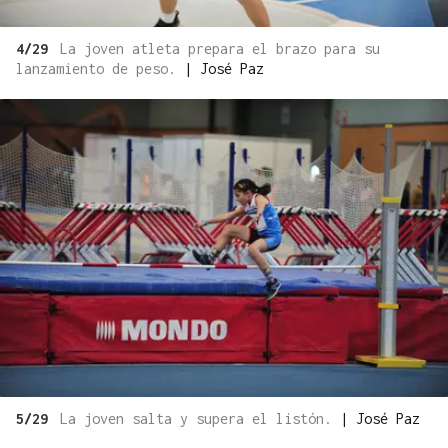
4/29
La joven atleta prepara el brazo para su
lanzamiento de peso.
|
José Paz
5/29
La joven salta y supera el listón.
|
José Paz