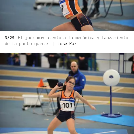
3/29
El juez muy atento a la mecánica y lanzamiento
de la participante.
|
José Paz