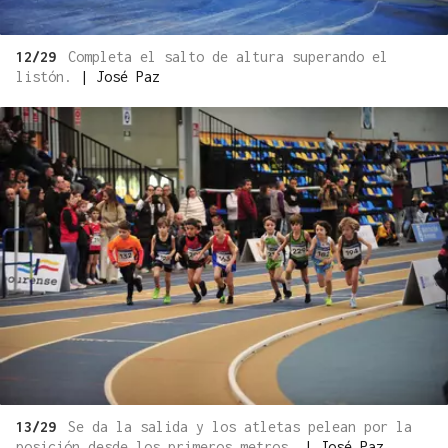
12/29
Completa el salto de altura superando el
listón.
|
José Paz
13/29
Se da la salida y los atletas pelean por la
posición desde los primeros metros.
|
José Paz