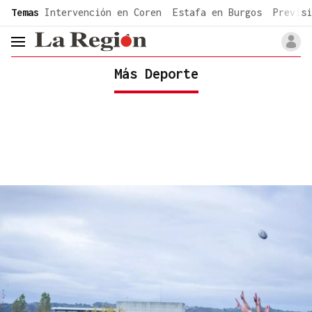
common.go-to-content
Temas
Intervención en Coren
Estafa en Burgos
Previsi
header.menu.open
Más Deporte