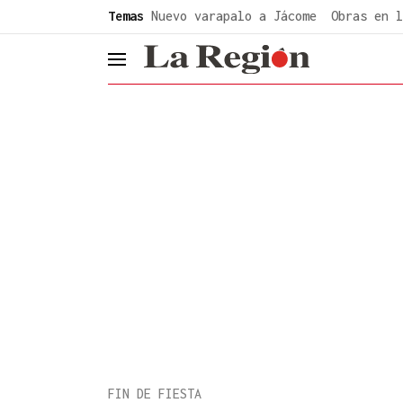
common.go-to-content
Temas
Nuevo varapalo a Jácome
Obras en l
header.menu.open
FIN DE FIESTA