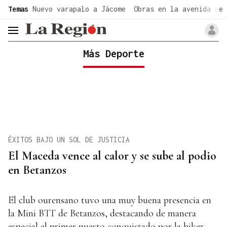
common.go-to-content
Temas
Nuevo varapalo a Jácome
Obras en la avenida de 
header.menu.open
Más Deporte
ÉXITOS BAJO UN SOL DE JUSTICIA
El Maceda vence al calor y se sube al podio
en Betanzos
El club ourensano tuvo una muy buena presencia en
la Mini BTT de Betanzos, destacando de manera
especial el primer puesto conquistado por la biker