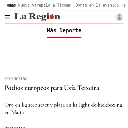
common.go-to-content
Temas
Nuevo varapalo a Jácome
Obras en la avenida de 
header.menu.open
Más Deporte
KICKBOXING
Podios europeos para Uxía Teixeira
Oro en lightcontact y plata en k1 light de kickboxing
en Malta